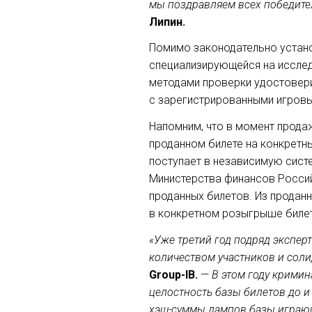
мы поздравляем всех победите
Липин.
Помимо законодательно устано
специализирующейся на исслед
методами проверки удостовери
с зарегистрированными игров
Напомним, что в момент прода
проданном билете на конкретн
поступает в независимую сист
Министерства финансов Россий
проданных билетов. Из продан
в конкретном розыгрыше биле
«Уже третий год подряд экспер
количеством участников и сол
Group-IB.
—
В этом году крими
целостность базы билетов до и
хэш-суммы дампов базы играющ