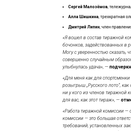
Сергей Малозёмов
, тележурна
Алла Шишкина
, трехкратная о
Дмитрий Липин
, член правлен
«Я вошел в состав тиражной ко
бочонков, задействованных в р
Могу с уверенностью сказать,
совершенно случайным образом.
улыбнулась удача»
, —
подчеркн
«Для меня как для спортсменки
розыгрыш „Русского лото“, как
ни у кого из членов тиражной 
для вас, как этот тираж»
, —
отм
«Работа тиражной комиссии — 
комиссии — это большая ответс
требований, установленных за