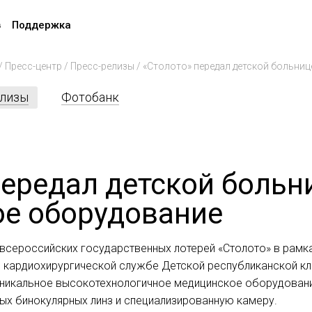
в
Поддержка
/
Пресс-центр
/
Пресс-релизы
/
«Столото» передал детской больни
елизы
Фотобанк
передал детской больн
е оборудование
всероссийских государственных лотерей «Столото» в рам
л кардиохирургической службе Детской республиканской к
уникальное высокотехнологичное медицинское оборудовани
ых бинокулярных линз и специализированную камеру.