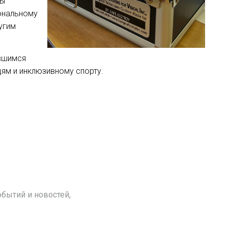
ны
ональному
угим
авшимся
ям и инклюзивному спорту.
бытий и новостей,