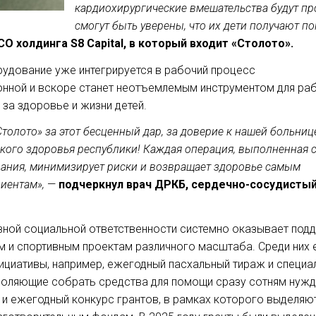
кардиохирургические вмешательства будут пр
смогут быть уверены, что их дети получают п
О холдинга S8 Capital, в который входит «Столото».
удование уже интегрируется в рабочий процесс
онной и вскоре станет неотъемлемым инструментом для ра
за здоровье и жизни детей.
толото» за этот бесценный дар, за доверие к нашей больнице
ского здоровья республики! Каждая операция, выполненная
ания, минимизирует риски и возвращает здоровье самым
иентам»,
—
подчеркнул врач ДРКБ, сердечно-сосудистый
вной социальной ответственности системно оказывает под
 и спортивным проектам различного масштаба. Среди них 
ициативы, например, ежегодный пасхальный тираж и специа
зволяющие собрать средства для помощи сразу сотням ну
к и ежегодный конкурс грантов, в рамках которого выделяю