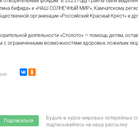
готворительным фондам. В 2025 году гранты были выделе
пина бифида» и «НАШ СОЛНЕЧНЫЙ МИР», Камчатскому реги
щественной организации «Российский Красный Крест» и др
орительной деятельности «Столото» — помощь детям, ост
ям с ограниченными возможностями здоровья, пожилым люд
стью
Будьте в курсе мировых лотерейных со
Подписаться
подписывайтесь на нашу рассылку.