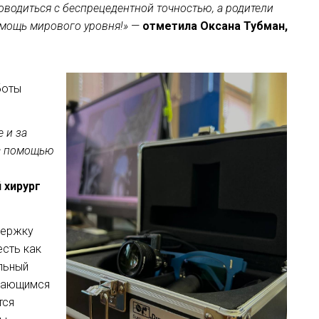
оводиться с беспрецедентной точностью, а родители
омощь мирового уровня!»
—
отметила Оксана Тубман,
боты
 и за
 с помощью
 хирург
держку
есть как
льный
ждающимся
тся