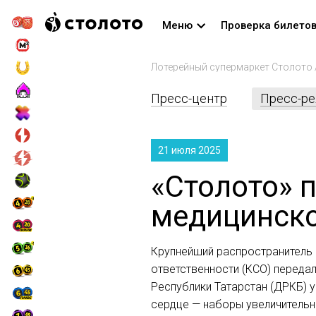
Меню
Проверка билето
Лотерейный супермаркет Столото
Пресс-центр
Пресс-р
21 июля 2025
«Столото» 
медицинско
Крупнейший распространитель 
ответственности (КСО) переда
Республики Татарстан (ДРКБ) 
сердце — наборы увеличительн