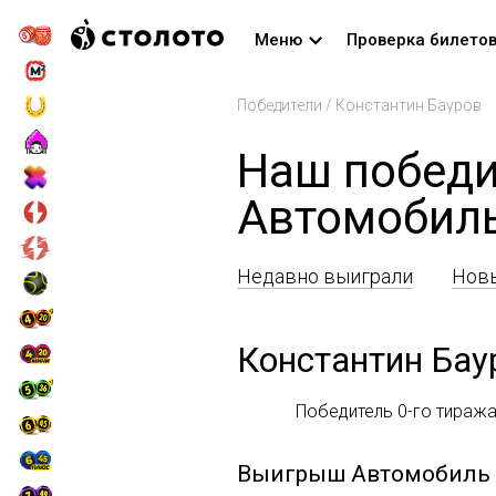
Меню
Проверка билето
Победители
/
Константин Бауров
Наш победи
Автомобил
Недавно выиграли
Новы
Константин Бау
Победитель 0-го тиража 
Выигрыш
Автомобиль