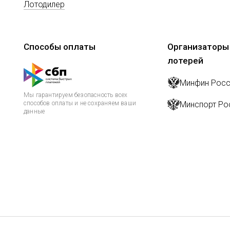
Лотодилер
Способы оплаты
Организаторы
лотерей
Минфин Росс
Мы гарантируем безопасность всех
способов оплаты и не сохраняем ваши
Минспорт Ро
данные