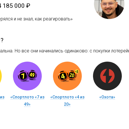
4 185 000 ₽
рялся и не знал, как реагировать»
м?
льна. Но все они начинались одинаково: c покупки лотерейн
из
«Спортлото «7 из
«Спортлото «4 из
«Охота»
49»
20»