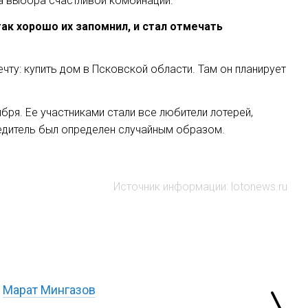
ма выбора счастливой комбинации.
так хорошо их запомнил, и стал отмечать
у: купить дом в Псковской области. Там он планирует
бря. Ее участниками стали все любители лотерей,
бедитель был определен случайным образом.
Источник информации: lotonews.ru
Марат Мингазов