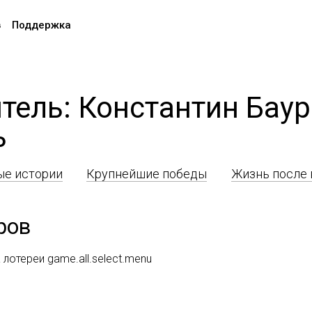
в
Поддержка
тель: Константин Бау
ь
е истории
Крупнейшие победы
Жизнь после
ров
лотереи game.all.select.menu