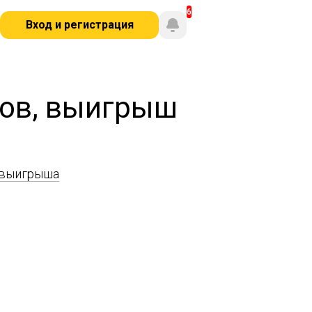
Вход и регистрация
ров, выигрыш
 выигрыша