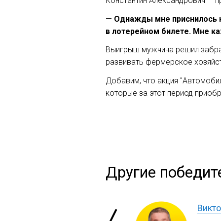
Константин Александрович — п
— Однажды мне приснилось нес
в лотерейном билете. Мне ка
Выигрыш мужчина решил забрат
развивать фермерское хозяйств
Добавим, что акция "Автомобил
которые за этот период приобр
Другие победит
Викто