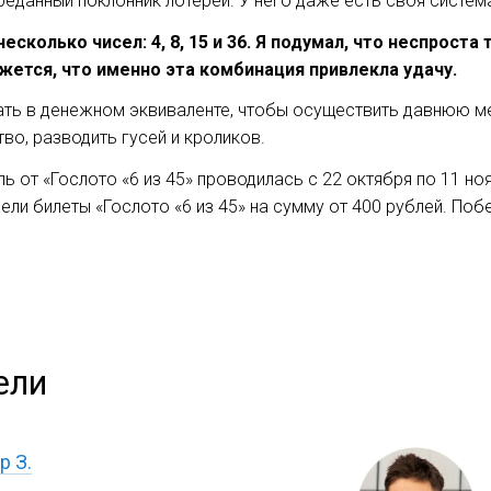
реданный поклонник лотерей. У него даже есть своя систе
колько чисел: 4, 8, 15 и 36. Я подумал, что неспроста 
жется, что именно эта комбинация привлекла удачу.
ь в денежном эквиваленте, чтобы осуществить давнюю мечт
о, разводить гусей и кроликов.
ь от «Гослото «6 из 45» проводилась с 22 октября по 11 ноя
ели билеты «Гослото «6 из 45» на сумму от 400 рублей. По
ели
р З.