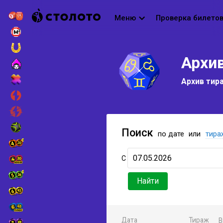
Меню
Проверка билето
Архи
Архив тир
Поиск
по дате
или
тира
С
Найти
Дата
Тираж
В