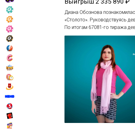
Выигрыш
2 335 890 ₽
Диана Обознова познакомилась
«Столото». Руководствуясь дев
По итогам 67081-го тиража дев