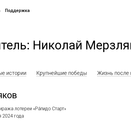
в
Поддержка
тель: Николай Мерзл
е истории
Крупнейшие победы
Жизнь после
яков
иража лотереи «Ра́пидо Старт»
я 2024 года