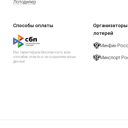
Лотодилер
Способы оплаты
Организаторы
лотерей
Минфин Росс
Мы гарантируем безопасность всех
способов оплаты и не сохраняем ваши
Минспорт Ро
данные