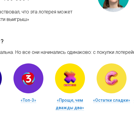
вствовал, что эта лотерея может
сти выигрыш»
м?
льна. Но все они начинались одинаково: c покупки лотерейн
«Топ-3»
«Проще, чем
«Остатки сладки»
дважды два»