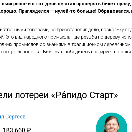
 выигрыше и в тот день не стал проверять билет сразу
 хорошо. Пригляделся — нулей-то больше! Обрадовался,
йственными товарами, но приостановил дело, поскольку по
й. Это вид народного промысла, где резьба по дереву испо
родных промыслов со знаниями в традиционном деревянном з
 построек посёлка. Выигрыш победитель планирует положит
ли лотереи «Ра́пидо Старт»
лл Сергеев
1 183 660 ₽