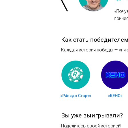
«Почу
прине
Как стать победителе
Каждая история победы — уника
«Ра́пидо Старт»
«КЕНО»
Вы уже выигрывали?
Поделитесь своей историей!