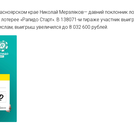
асноярском крае Николай Мерзляков— давний поклонник лот
лотерее «Рапидо Старт». В 138071-м тираже участник выигр
слам, выигрыш увеличился до 8 032 600 рублей.