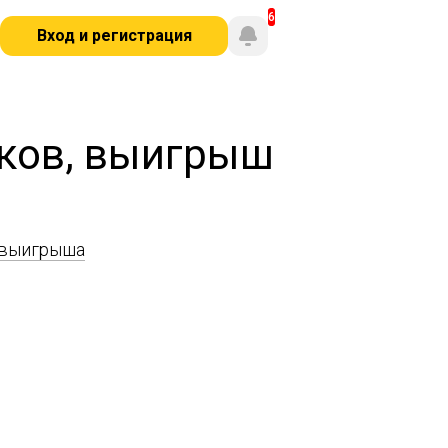
Вход и регистрация
яков, выигрыш
 выигрыша