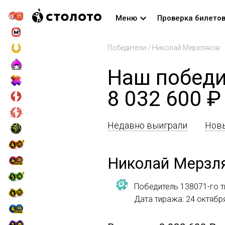
Меню
Проверка билето
Победители
/
Николай Мерзляков
Наш победи
8 032 600 ₽
Недавно выиграли
Новы
Николай Мерзл
Победитель 138071-го т
Дата тиража: 24 октябр