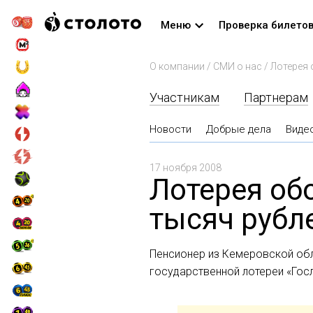
Меню
Проверка билето
О компании
/
СМИ о нас
/
Лотерея 
Участникам
Партнерам
Новости
Добрые дела
Виде
17 ноября 2008
Лотерея об
тысяч рубл
Пенсионер из Кемеровской об
государственной лотереи «Госл