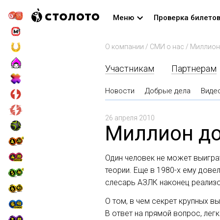
Меню
Проверка билето
О компании
/
СМИ о нас
/
Миллион
Участникам
Партнерам
Новости
Добрые дела
Виде
26 апреля 2010
Миллион до
Один человек не может выигр
теории. Еще в
1980-х
ему довел
слесарь АЗЛК наконец реализо
О том, в чем секрет крупных в
В ответ на прямой вопрос, легк