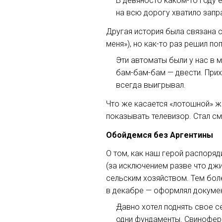
В девяносто
каком-то
году е
на всю дорогу хватило запр
Другая история была связана с
меня»), но
как-то
раз решил поп
Эти автоматы были у нас в 
бам-бам-бам
— двести. Прих
всегда выигрывал.
Что же касается «лотошной» жи
показывать телевизор. Стал см
Обойдемся без Аргентины
О том, как наш герой распоряд
(за исключением разве что джи
сельским хозяйством. Тем боле
в декабре — оформлял докуме
Давно хотел поднять свое с
одни фундаменты. Свиноферм