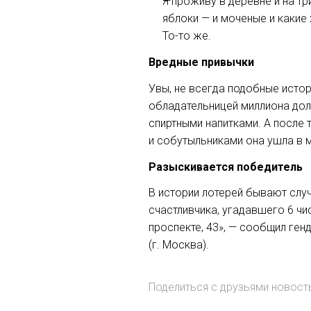
Я проживу в деревне и на тр
яблоки — и моченые и какие 
То-то
же.
Вредные привычки
Увы, не всегда подобные истор
обладательницей миллиона до
спиртными напитками. А после 
и собутыльниками она ушла в м
Разыскивается победитель
В истории лотерей бывают случ
счастливчика, угадавшего 6 чис
проспекте, 43», — сообщил ге
(г. Москва).
Поделиться с друзьями новос