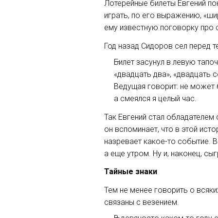
Лотерейные билеты Евгений пок
играть, по его выражению, «ши
ему известную поговорку про с
Год назад Сидоров сел перед 
Билет засунул в левую тапоч
«двадцать два», «двадцать с
Ведущая говорит: не может бы
а смеялся я целый час.
Так Евгений стал обладателем
он вспоминает, что в этой ист
назревает
какое-то
событие.
В
а еще утром. Ну и, наконец, с
Тайные знаки
Тем не менее говорить о всяки
связаны с везением.