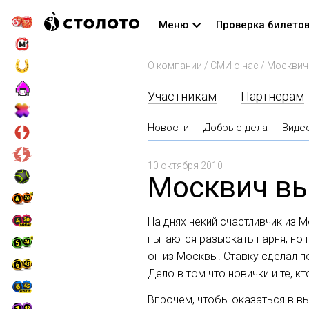
Меню
Проверка билето
О компании
/
СМИ о нас
/
Москвич 
Участникам
Партнерам
Новости
Добрые дела
Виде
10 октября 2010
Москвич вы
На днях некий счастливчик из 
пытаются разыскать парня, но 
он из Москвы. Ставку сделал п
Дело в том что новички и те, к
Впрочем, чтобы оказаться в вы