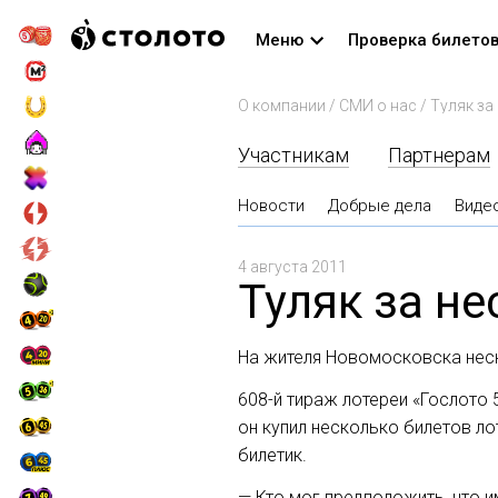
Меню
Проверка билето
О компании
/
СМИ о нас
/
Туляк за
Участникам
Партнерам
Новости
Добрые дела
Виде
4 августа 2011
Туляк за н
На жителя Новомосковска неск
608-й
тираж лотереи «Гослото 5
он купил несколько билетов ло
билетик.
— Кто мог предположить, что и