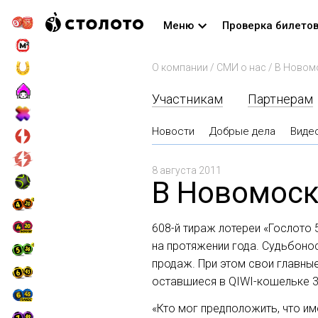
Меню
Проверка билето
О компании
/
СМИ о нас
/
В Новом
Участникам
Партнерам
Новости
Добрые дела
Виде
8 августа 2011
В Новомоск
608-й
тираж лотереи «Гослото 
на протяжении года. Судьбонос
продаж. При этом свои главные
оставшиеся в
QIWI-кошельке
3
«Кто мог предположить, что им