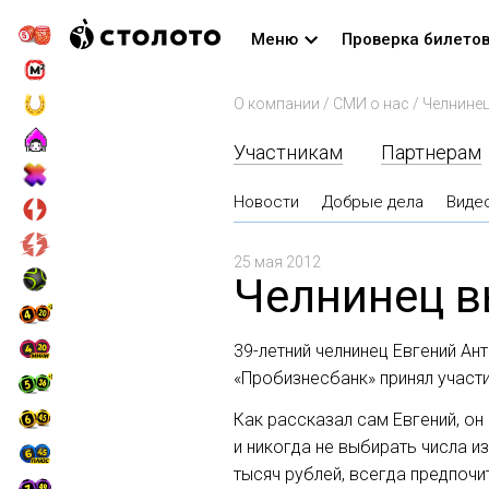
Меню
Проверка билето
О компании
/
СМИ о нас
/
Челнинец
Участникам
Партнерам
Новости
Добрые дела
Виде
25 мая 2012
Челнинец в
39-летний
челнинец Евгений Ан
«Пробизнесбанк» принял участи
Как рассказал сам Евгений, он 
и никогда не выбирать числа и
тысяч рублей, всегда предпочи