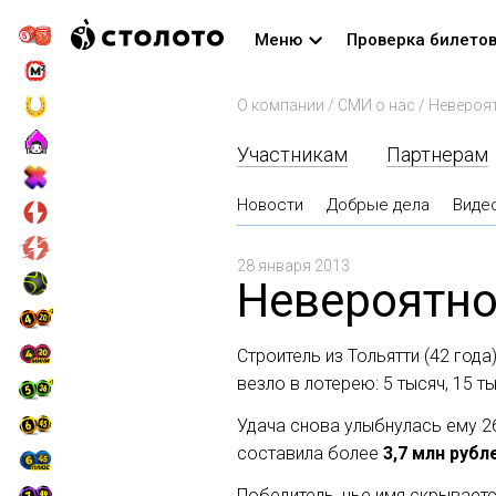
Меню
Проверка билето
О компании
/
СМИ о нас
/
Невероят
Участникам
Партнерам
Новости
Добрые дела
Виде
28 января 2013
Невероятно
Строитель из Тольятти (42 год
везло в лотерею: 5 тысяч, 15 
Удача снова улыбнулась ему 2
составила более
3,7 млн рубл
Победитель, чье имя скрываетс