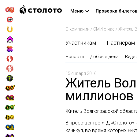
Меню
Проверка билето
О компании
/
СМИ о нас
/
Житель В
Участникам
Партнерам
Новости
Добрые дела
Виде
15 января 2016
Житель Вол
миллионов 
Житель Волгоградской области 
В пресс-центре «ТД «Столото»
каникул, во время которых ни