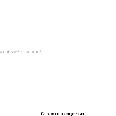
х событий и новостей,
.
Столото в соцсетях