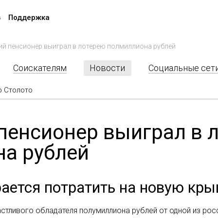
в
Поддержка
й пенсионер выиграл в лотерею полмиллиона рублей
Соискателям
Новости
Социальные сет
о Столото
пенсионер выиграл в 
а рублей
рается потратить на новую кры
астливого обладателя полумиллиона рублей от одной из рос