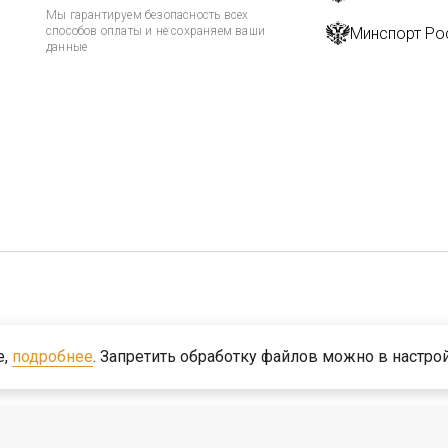
Мы гарантируем безопасность всех
способов оплаты и не сохраняем ваши
Минспорт Ро
данные
ьного законодательства
e,
подробнее
. Запретить обработку файлов можно в настро
огическая Компания «Центр»