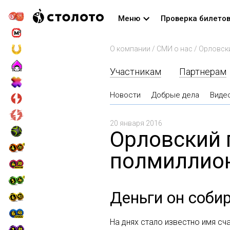
Меню
Проверка билето
О компании
/
СМИ о нас
/
Орловски
Участникам
Партнерам
Новости
Добрые дела
Виде
20 января 2016
Орловский 
полмиллион
Деньги он соби
На днях стало известно имя сч