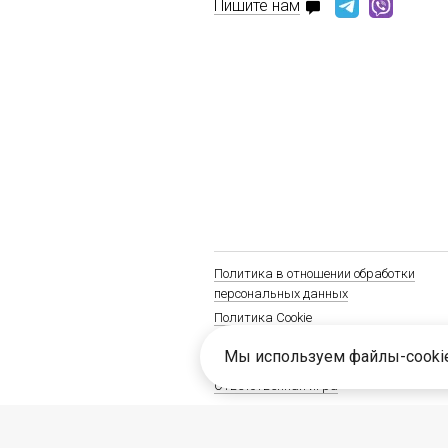
Пишите нам
Политика в отношении обработки
персональных данных
Политика Cookie
Положение о соблюдении антимонопол
Мы используем файлы-cooki
АО «ТК «Центр»
Ответственная игра
© 2026 Акционерное общество «Технол