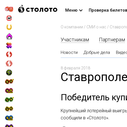
Меню
Проверка билето
О компании
/
СМИ о нас
/
Ставропо
Участникам
Партнерам
Новости
Добрые дела
Виде
8 февраля 2018
Ставрополе
Победитель куп
Крупнейший лотерейный выигры
сообщили в «Столото».