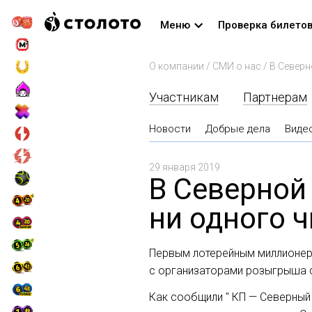
Меню
Проверка билето
О компании
/
СМИ о нас
/
Участникам
Партнерам
Новости
Добрые дела
Виде
29 января 2019
В Северной 
ни одного 
Первым лотерейным миллионеро
с организаторами розыгрыша с
Как сообщили " КП — Северный 