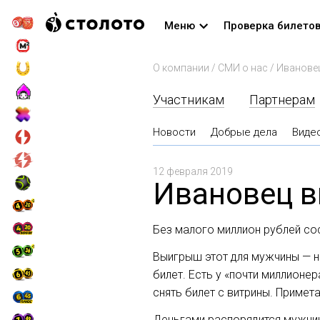
Меню
Проверка билето
О компании
/
СМИ о нас
/
Ивановец
Участникам
Партнерам
Новости
Добрые дела
Виде
12 февраля 2019
Ивановец в
Без малого миллион рублей со
Выигрыш этот для мужчины — н
билет. Есть у «почти миллионе
снять билет с витрины. Примет
Деньгами распорядится мужчин