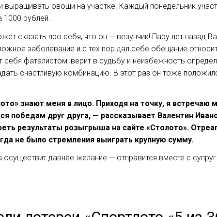
 и выращивать овощи на участке. Каждый понедельник учас
а 1000 рублей.
жет сказать про себя, что он — везунчик! Пару лет назад 
ложное заболевание и с тех пор дал себе обещание относит
т себя фаталистом: верит в судьбу и неизбежность определ
адать счастливую комбинацию. В этот раз он тоже положился
лото» знают меня в лицо. Приходя на точку, я встреча
я победам друг друга, — рассказывает Валентин Иванов
треть результаты розыгрыша на сайте «Столото». Отреа
огда не было стремления выиграть крупную сумму.
 осуществит давнее желание — отправится вместе с супруг