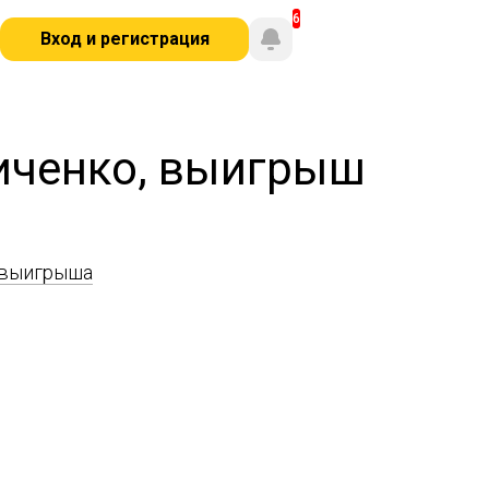
Вход и регистрация
иченко, выигрыш
 выигрыша