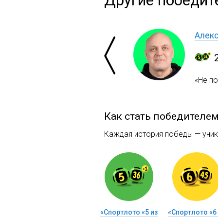
Другие победите
Алекс
«Не п
Как стать победителе
Каждая история победы — уника
«Спортлото «5 из
«Спортлото «6 