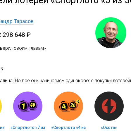
ли лотереи «Спортлото «5 из 3
андр Тарасов
2 298 648 ₽
оверил своим глазам»
м?
льна. Но все они начинались одинаково: c покупки лотерейн
из
«Спортлото «7 из
«Спортлото «4 из
«Охота»