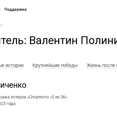
в
Поддержка
ко
тель: Валентин Полин
е истории
Крупнейшие победы
Жизнь после
ниченко
ража лотереи «Спортлото «5 из 36»
023 года