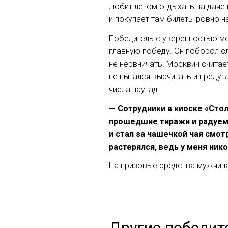
любит летом отдыхать на даче
и покупает там билеты ровно н
Победитель с уверенностью мо
главную победу. Он поборол с
не нервничать. Москвич считае
не пытался высчитать и предуг
числа наугад.
— Сотрудники в киоске «Сто
прошедшие тиражи и радуемс
и стал за чашечкой чая смо
растерялся, ведь у меня ник
На призовые средства мужчина