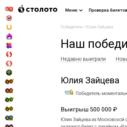
Меню
Проверка билето
Победители
/
Юлия Зайцева
Наш победи
Недавно выиграли
Новы
Юлия Зайцева
Победитель моментальн
Выигрыш
500 000 ₽
Юлия Зайцева из Московской о
оказался билет с дизайном «Р