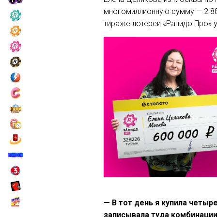
многомиллионную сумму — 2 888
тираже лотереи «Рапидо Про» у
— В тот день я купила четыр
записывала туда комбинации