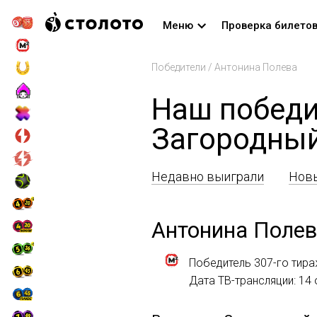
Меню
Проверка билето
Победители
/
Антонина Полева
Наш победи
Загородны
Недавно выиграли
Новы
Антонина Поле
Победитель 307-го тир
Дата ТВ-трансляции: 14