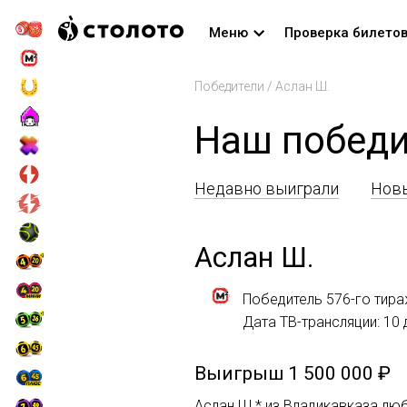
Меню
Проверка билето
Победители
/
Аслан Ш.
Наш победи
Недавно выиграли
Новы
Аслан Ш.
Победитель 576-го тир
Дата ТВ-трансляции: 10
Выигрыш
1 500 000 ₽
Аслан Ш.* из Владикавказа люб