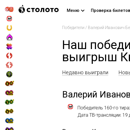
Меню
Проверка билето
Победители
/
Валерий Иванович Б
Наш победи
выигрыш К
Недавно выиграли
Новы
Валерий Ивано
Победитель 160-го тир
Дата ТВ-трансляции: 19