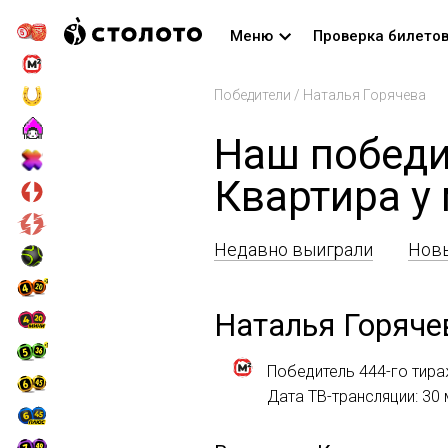
Меню
Проверка билето
Победители
/
Наталья Горячева
Наш победи
Квартира у
Недавно выиграли
Новы
Наталья Горяче
Победитель 444-го тир
Дата ТВ-трансляции: 30 