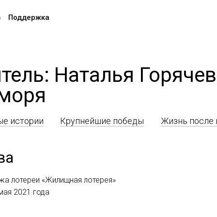
в
Поддержка
тель: Наталья Горяче
 моря
е истории
Крупнейшие победы
Жизнь после
ва
ажа лотереи «Жилищная лотерея»
мая 2021 года