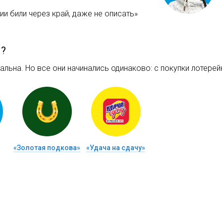
и били через край, даже не описать»
м?
льна. Но все они начинались одинаково: c покупки лотерейн
«Золотая подкова»
«Удача на сдачу»