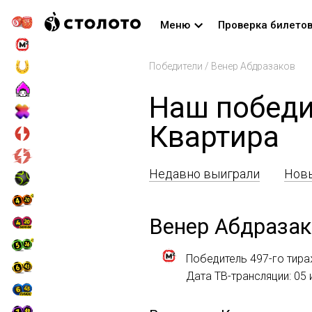
Меню
Проверка билето
Победители
/
Венер Абдразаков
Наш победи
Квартира
Недавно выиграли
Новы
Венер Абдразак
Победитель 497-го тир
Дата ТВ-трансляции: 05