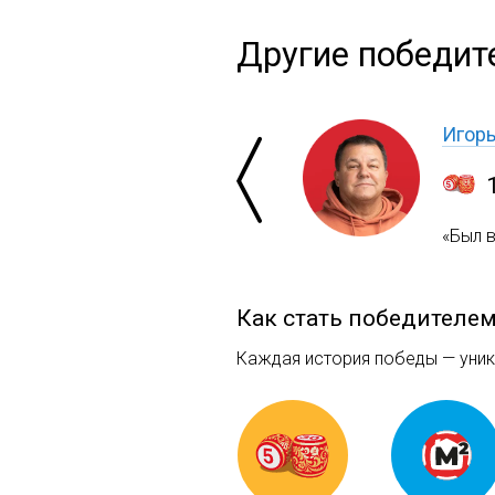
Другие победит
Игор
«Был 
Как стать победителе
Каждая история победы — уника