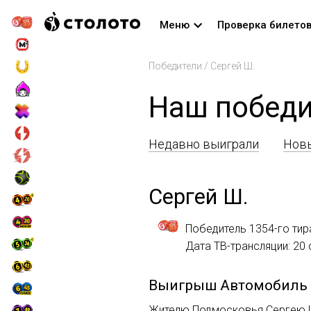
Меню
Проверка билето
Победители
/
Сергей Ш.
Наш победи
Недавно выиграли
Новы
Сергей Ш.
Победитель 1354-го тир
Дата ТВ-трансляции: 20
Выигрыш
Автомобиль
Жителю Подмосковья Сергею Ш.