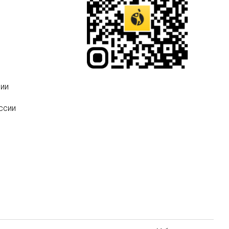
ии
ссии