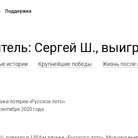
в
Поддержка
тель: Сергей Ш., выи
е истории
Крупнейшие победы
Жизнь после
ажа лотереи «Русское лото»
 сентября 2020 года
 повезло в 1354-м тираже «Русского лото». Мужчина выи