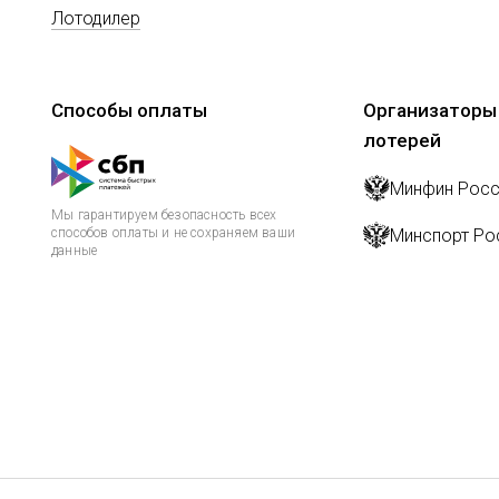
Лотодилер
Способы оплаты
Организаторы
лотерей
Минфин Росс
Мы гарантируем безопасность всех
способов оплаты и не сохраняем ваши
Минспорт Ро
данные