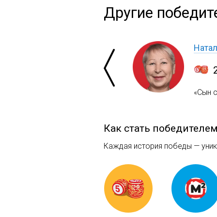
Другие победит
Ната
«Сын с
Как стать победителе
Каждая история победы — уника