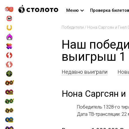
Меню
Проверка билето
Победители
/
Нона Саргсян и Гнел
Наш победи
выигрыш 1 
Недавно выиграли
Новы
Нона Саргсян и
Победитель 1328-го тир
Дата ТВ-трансляции: 22 