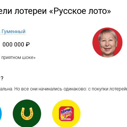
ели лотереи «Русское лото»
ь Гуменный
1 000 000 ₽
в приятном шоке»
м?
льна. Но все они начинались одинаково: c покупки лотерейн