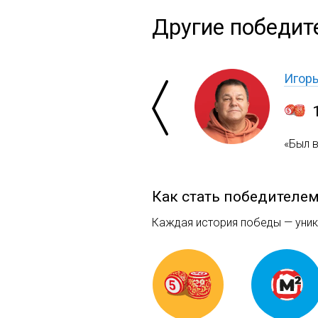
Другие победит
Игор
«Был 
Как стать победителе
Каждая история победы — уника