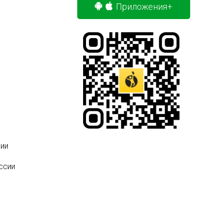
Приложения+
ии
ссии