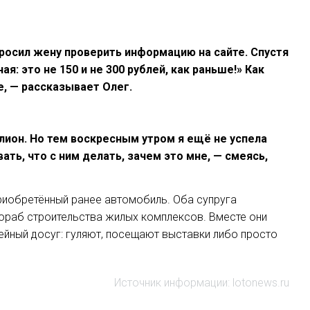
росил жену проверить информацию на сайте. Спустя
я: это не 150 и не 300 рублей, как раньше!» Как
е, — рассказывает Олег.
лион. Но тем воскресным утром я ещё не успела
ать, что с ним делать, зачем это мне, — смеясь,
приобретённый ранее автомобиль. Оба супруга
рораб строительства жилых комплексов. Вместе они
йный досуг: гуляют, посещают выставки либо просто
Источник информации: lotonews.ru