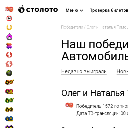
Меню
Проверка билето
Победители
/
Олег и Наталья Тимо
Наш победи
Автомобил
Недавно выиграли
Новы
Олег и Наталья
Победитель 1572-го тир
Дата ТВ-трансляции: 08