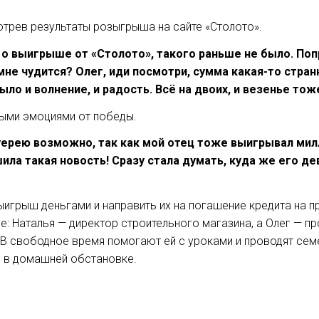
отрев результаты розыгрыша на сайте «Столото».
о выигрыше от «Столото», такого раньше не было. Поп
не чудится? Олег, иди посмотри, сумма какая-то странна
ло и волнение, и радость. Всё на двоих, и везенье тож
ыми эмоциями от победы.
отерею возможно, так как мой отец тоже выигрывал мил
ла такая новость! Сразу стала думать, куда же его дев
ыигрыш деньгами и направить их на погашение кредита на 
е: Наталья — директор строительного магазина, а Олег — п
В свободное время помогают ей с уроками и проводят семе
 в домашней обстановке.