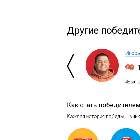
Другие победит
Игор
«Был 
Как стать победителе
Каждая история победы — уника