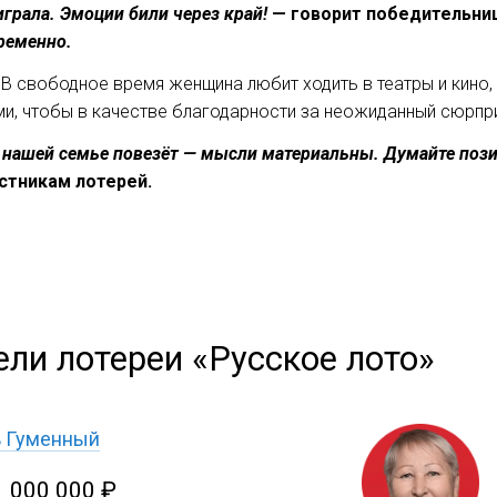
играла. Эмоции били через край!
— говорит победительниц
ременно.
 В свободное время женщина любит ходить в театры и кино,
и, чтобы в качестве благодарности за неожиданный сюрпри
 нашей семье повезёт — мысли материальны. Думайте позит
стникам лотерей.
ели лотереи «Русское лото»
ь Гуменный
1 000 000 ₽