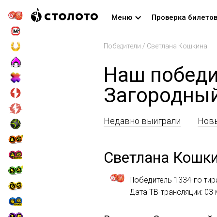
Меню
Проверка билето
Победители
/
Светлана Кошкина
Наш победи
Загородны
Недавно выиграли
Новы
Светлана Кошк
Победитель 1334-го тир
Дата ТВ-трансляции: 03 