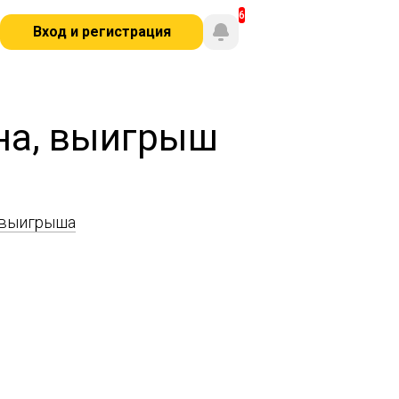
Вход и регистрация
на, выигрыш
 выигрыша